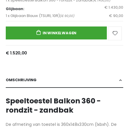
1 x Speeltoestel Balkon 360 - rondzit - zandbak
(€ 1.430,00)
€ 1.430,00
Glijbaan:
1 x Glijbaan Blauw (TSURI, 10ft)
€ 90,00
(€ 90,00)
Speeltoestel
Op
Balkon
voorraad
IN WINKELWAGEN
360
-
rondzit
€ 1.520,00
-
zandbak
OMSCHRIJVING
Speeltoestel Balkon 360 -
rondzit - zandbak
De afmeting van toestel is 360x148x330cm (lxbxh). De