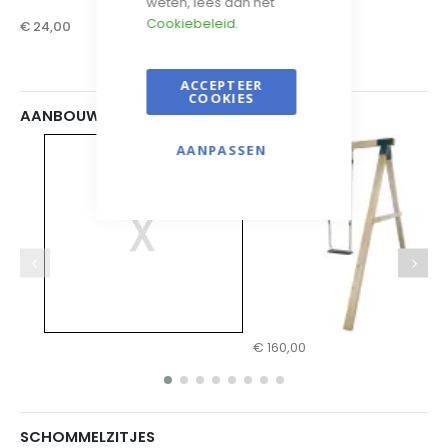
weten, lees dan het
Cookiebeleid
.
€ 24,00
€ 39,00
ACCEPTEER
COOKIES
AANBOUWSCHOMMEL
AANPASSEN
€ 160,00
SCHOMMELZITJES