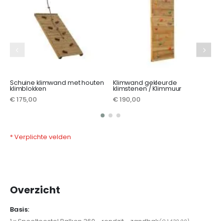
€
Schuine klimwand met houten
Klimwand gekleurde
klimblokken
klimstenen / Klimmuur
€ 175,00
€ 190,00
* Verplichte velden
Overzicht
Basis: