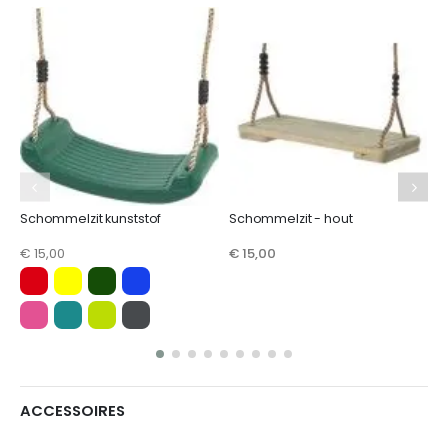
S
€
Schommelzit kunststof
Schommelzit - hout
€ 15,00
€ 15,00
ACCESSOIRES
S