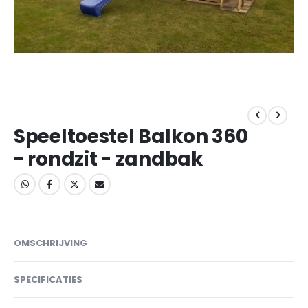
Ga
naar
het
Speeltoestel Balkon 360
begin
- rondzit - zandbak
van
de
afbeeldingen-
gallerij
OMSCHRIJVING
SPECIFICATIES