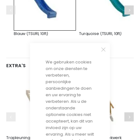
Blauw (TSURI, 10ft)
Turquoise (TSURI, 10ft)
We gebruiken cookies
EXTRA'S
om onze diensten te
verbeteren,
Z
persoonlijke
€
aanbiedingen te doen
en uw ervaring te
verbeteren. Als u de
onderstaande
optionele cookies niet
accepteert, kan dit van
invloed zijn op uw
ervaring. Als u meer wilt
Trapleuning
Trapleuning met hekwerk