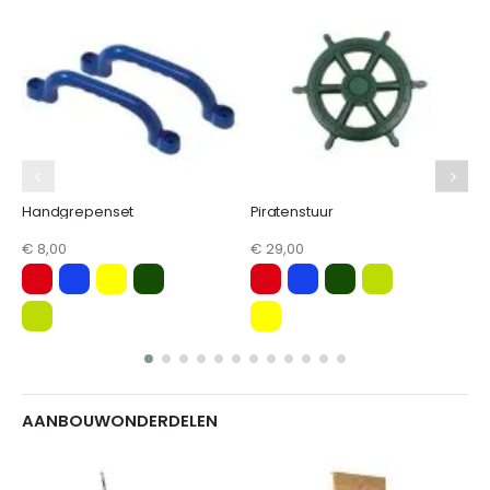
€
Handgrepenset
Piratenstuur
€ 8,00
€ 29,00
AANBOUWONDERDELEN
K