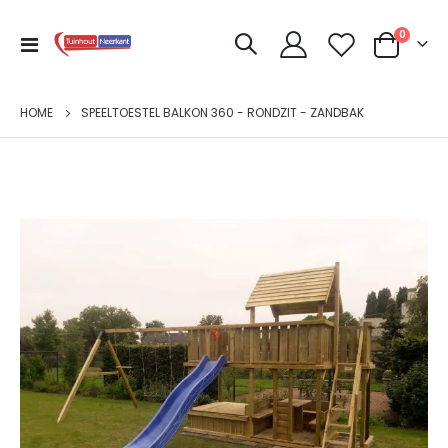
produc
0
Toggle
Cart
Nav
HOME
SPEELTOESTEL BALKON 360 - RONDZIT - ZANDBAK
Ga
naar
het
einde
van
de
afbeeldingen-
gallerij