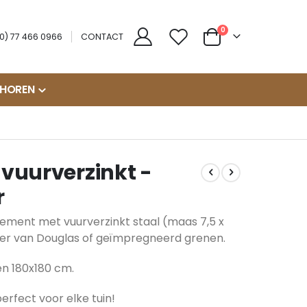
producten
0
(0) 77 466 0966
CONTACT
Cart
EHOREN
vuurverzinkt -
r
ement met vuurverzinkt staal (maas 7,5 x
der van Douglas of geïmpregneerd grenen.
en 180x180 cm.
perfect voor elke tuin!