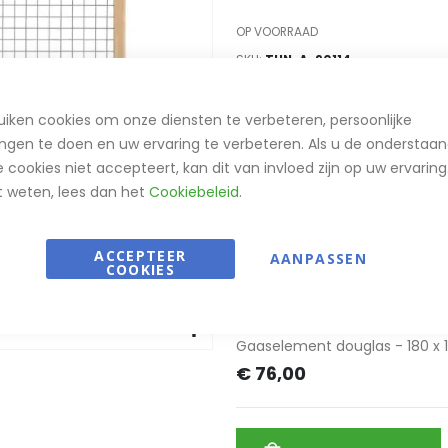
OP VOORRAAD
SKU
THN-A-90114
PRODUCTNAAM
iken cookies om onze diensten te verbeteren, persoonlijke
Gegroepeerde
ngen te doen en uw ervaring te verbeteren. Als u de onderstaa
Gaaselement grenen geïmpreg
productitems
 cookies niet accepteert, kan dit van invloed zijn op uw ervaring.
€ 57,00
t weten, lees dan het
Cookiebeleid
.
Gaaselement grenen geïmpreg
€ 66,00
ACCEPTEER
AANPASSEN
COOKIES
Gaaselement douglas - 180 x 
€ 65,00
Gaaselement douglas - 180 x 
€ 76,00