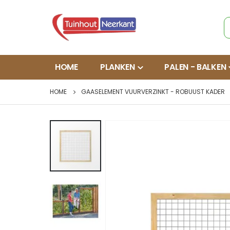
HOME
PLANKEN
PALEN - BALKEN
HOME
GAASELEMENT VUURVERZINKT - ROBUUST KADER
Ga
naar
het
einde
van
de
afbeeldingen-
gallerij