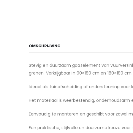
van
de
afbeeldingen-
gallerij
OMSCHRIJVING
Stevig en duurzaam gaaselement van vuurverzink
grenen. Verkrijgbaar in 90×180 cm en 180×180 cm.
Ideaal als tuinafscheiding of ondersteuning voor k
Het materiaal is weerbestendig, onderhoudsarm en
Eenvoudig te monteren en geschikt voor zowel mo
Een praktische, stijlvolle en duurzame keuze voor e