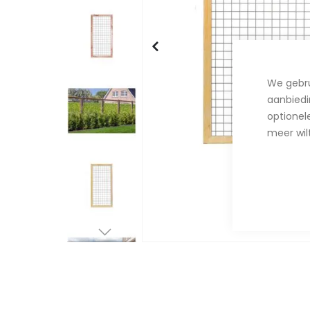
We gebru
aanbiedi
optionele
meer wil
Ga
naar
het
begin