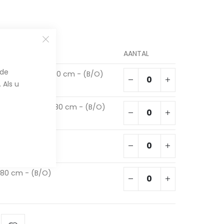
AANTAL
nde
neerd - 180 x 90 cm - (B/O)
 Als u
neerd - 180 x 180 cm - (B/O)
90 cm - (B/O)
180 cm - (B/O)