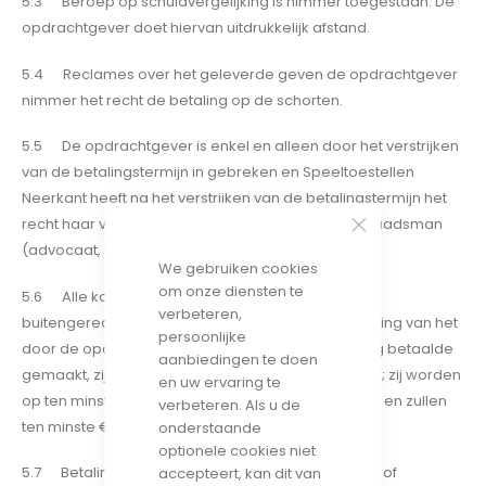
5.3 Beroep op schuldvergelijking is nimmer toegestaan. De
opdrachtgever doet hiervan uitdrukkelijk afstand.
5.4 Reclames over het geleverde geven de opdrachtgever
nimmer het recht de betaling op de schorten.
5.5 De opdrachtgever is enkel en alleen door het verstrijken
van de betalingstermijn in gebreken en Speeltoestellen
Neerkant heeft na het verstrijken van de betalingstermijn het
recht haar vordering ter hand te stellen van haar raadsman
(advocaat, deurwaarder, incassobureau etc.).
We gebruiken cookies
om onze diensten te
5.6 Alle kosten, zowel de gerechtelijke als de
verbeteren,
buitengerechtelijke, met betrekking tot de invordering van het
persoonlijke
door de opdrachtgever verschuldigde en niet tijdig betaalde
aanbiedingen te doen
gemaakt, zijn voor rekening van de opdrachtgever; zij worden
en uw ervaring te
op ten minste 15% van het factuurbedrag gefixeerd en zullen
verbeteren. Als u de
ten minste € 100,-- bedragen
onderstaande
optionele cookies niet
5.7 Betaling dient plaats te vinden zonder korting of
accepteert, kan dit van