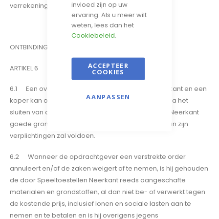
invloed zijn op uw
verrekening.
ervaring. Als u meer wilt
weten, lees dan het
Cookiebeleid
.
ONTBINDING VAN DE OVEREENKOMST
ACCEPTEER
ARTIKEL 6
COOKIES
6.1 Een overeenkomst met Speeltoestellen Neerkant en een
AANPASSEN
koper kan onmiddellijk worden ontbonden indien na het
sluiten van de overeenkomst aan Speeltoestellen Neerkant
goede grond geven te vrezen dat de koper niet aan zijn
verplichtingen zal voldoen.
6.2 Wanneer de opdrachtgever een verstrekte order
annuleert en/of de zaken weigert af te nemen, is hij gehouden
de door Speeltoestellen Neerkant reeds aangeschafte
materialen en grondstoffen, al dan niet be- of verwerkt tegen
de kostende prijs, inclusief lonen en sociale lasten aan te
nemen en te betalen en is hij overigens jegens