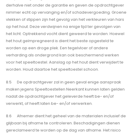
derhalve niet onder de garantie en geven de opdrachtgever
nimmer echt op vervanging en/of schadevergoeding. Groene
vlekken of stippen zijn het gevolg van het verkleuren van hars
op het hout. Deze verdwijnen na enige tijd ter gevolgen van
het licht. Optrekkend vocht dient geweerd te worden. Hoewel
het hout geïmpregneerd is dient het beste opgesteld te
worden op een droge plek. Een tegelvloer of andere
verharding als ondergrond kan ook beschermend werken
voor het speeltoestel. Aanslag op het hout dient verwijdert te
worden. Houd daartoe het speeltoestel schoon.
8.5 De opdrachtgever zal in geen geval enige aanspraak
maken jegens Speeltoestellen Neerkant kunnen laten gelden
nadat de opdrachtgever het geleverde heeft be- en/of
verwerkt, of heeft laten be- en/of verwerken.
8.6 Afnemer dient het geheel van de materialen inclusief de
glijbaan bij afname te controleren. Beschadigingen dienen
gereclameerd te worden op de dag van afname. Het risico